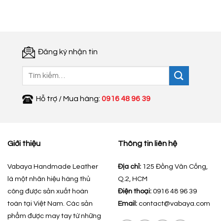
350.000 ₫.
là:
200.000 ₫.
Đăng ký nhận tin
Tìm
kiếm:
Hỗ trợ / Mua hàng:
0916 48 96 39
Giới thiệu
Thông tin liên hệ
Vabaya Handmade Leather
Địa chỉ:
125 Đồng Văn Cống,
là một nhãn hiệu hàng thủ
Q.2, HCM
công được sản xuất hoàn
Điện thoại:
0916 48 96 39
toàn tại Việt Nam. Các sản
Email:
contact@vabaya.com
phẩm được may tay từ những