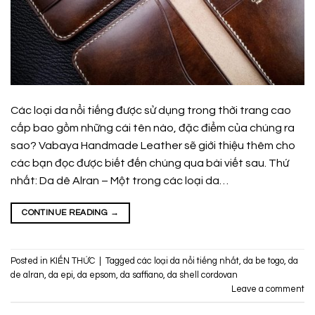
Các loại da nổi tiếng được sử dụng trong thời trang cao
cấp bao gồm những cái tên nào, đặc điểm của chúng ra
sao? Vabaya Handmade Leather sẽ giới thiệu thêm cho
các bạn đọc được biết đến chúng qua bài viết sau. Thứ
nhất: Da dê Alran – Một trong các loại da…
CONTINUE READING
→
Posted in
KIẾN THỨC
|
Tagged
các loại da nổi tiếng nhất
,
da be togo
,
da
de alran
,
da epi
,
da epsom
,
da saffiano
,
da shell cordovan
Leave a comment