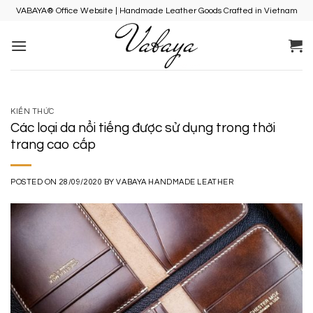
Skip
VABAYA® Office Website | Handmade Leather Goods Crafted in Vietnam
to
content
KIẾN THỨC
Các loại da nổi tiếng được sử dụng trong thời
trang cao cấp
POSTED ON
28/09/2020
BY
VABAYA HANDMADE LEATHER