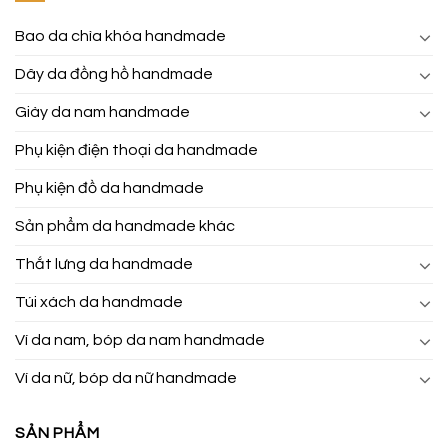
Bao da chìa khóa handmade
Dây da đồng hồ handmade
Giày da nam handmade
Phụ kiện điện thoại da handmade
Phụ kiện đồ da handmade
Sản phẩm da handmade khác
Thắt lưng da handmade
Túi xách da handmade
Ví da nam, bóp da nam handmade
Ví da nữ, bóp da nữ handmade
SẢN PHẨM