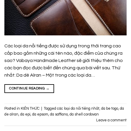
Các loại da nổi tiếng được sử dụng trong thời trang cao
cấp bao gồm những cái tên nào, đặc điểm của chúng ra
sao? Vabaya Handmade Leather sẽ giới thiệu thêm cho
các bạn đọc được biết đến chúng qua bài viết sau. Thứ
nhất: Da dê Alran – Một trong các loại da…
CONTINUE READING
→
Posted in
KIẾN THỨC
|
Tagged
các loại da nổi tiếng nhất
,
da be togo
,
da
de alran
,
da epi
,
da epsom
,
da saffiano
,
da shell cordovan
Leave a comment