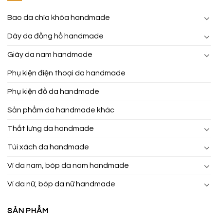
Bao da chìa khóa handmade
Dây da đồng hồ handmade
Giày da nam handmade
Phụ kiện điện thoại da handmade
Phụ kiện đồ da handmade
Sản phẩm da handmade khác
Thắt lưng da handmade
Túi xách da handmade
Ví da nam, bóp da nam handmade
Ví da nữ, bóp da nữ handmade
SẢN PHẨM