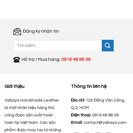
350.000 ₫.
là:
200.000 ₫.
Đăng ký nhận tin
Tìm
kiếm:
Hỗ trợ / Mua hàng:
0916 48 96 39
Giới thiệu
Thông tin liên hệ
Vabaya Handmade Leather
Địa chỉ:
125 Đồng Văn Cống,
là một nhãn hiệu hàng thủ
Q.2, HCM
công được sản xuất hoàn
Điện thoại:
0916 48 96 39
toàn tại Việt Nam. Các sản
Email:
contact@vabaya.com
phẩm được may tay từ những