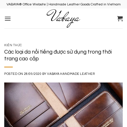
Skip
VABAYA® Office Website | Handmade Leather Goods Crafted in Vietnam
to
content
KIẾN THỨC
Các loại da nổi tiếng được sử dụng trong thời
trang cao cấp
POSTED ON
28/09/2020
BY
VABAYA HANDMADE LEATHER