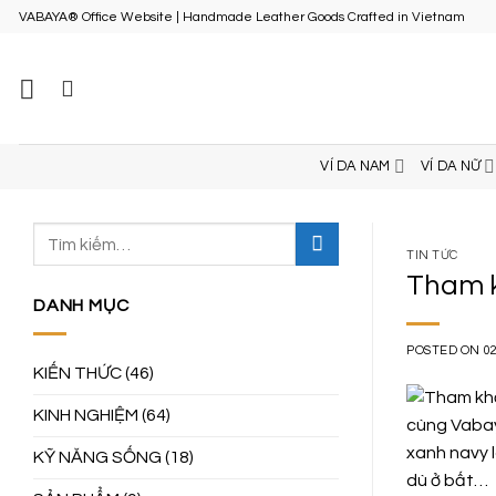
Skip
VABAYA® Office Website | Handmade Leather Goods Crafted in Vietnam
to
content
VÍ DA NAM
VÍ DA NỮ
TIN TỨC
Tham k
DANH MỤC
POSTED ON
0
KIẾN THỨC
(46)
KINH NGHIỆM
(64)
xanh navy l
KỸ NĂNG SỐNG
(18)
dù ở bất…