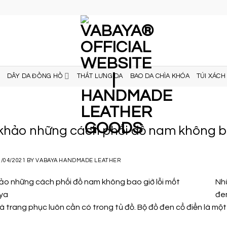
DÂY DA ĐỒNG HỒ
THẮT LƯNG DA
BAO DA CHÌA KHÓA
TÚI XÁCH
hảo những cách phối đồ nam không ba
2/04/2021
BY
VABAYA HANDMADE LEATHER
Nh
đem
à trang phục luôn cần có trong tủ đồ. Bộ đồ đen cổ điển là mộ