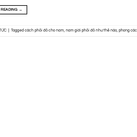
 READING
→
 TỨC
|
Tagged
cách phối đồ cho nam
,
nam giới phối đồ như thế nào
,
phong cách