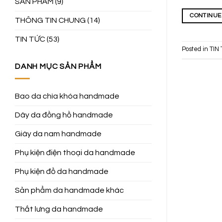
SẢN PHẨM
(9)
CONTINUE
THÔNG TIN CHUNG
(14)
TIN TỨC
(53)
Posted in
TIN
DANH MỤC SẢN PHẨM
Bao da chìa khóa handmade
Dây da đồng hồ handmade
Giày da nam handmade
Phụ kiện điện thoại da handmade
Phụ kiện đồ da handmade
Sản phẩm da handmade khác
Thắt lưng da handmade