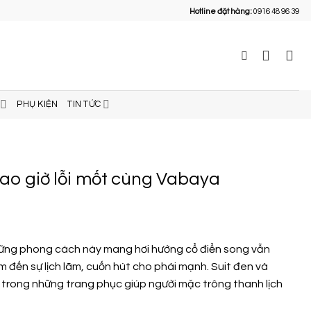
Hotline đặt hàng:
0916 48 96 39
PHỤ KIỆN
TIN TỨC
o giờ lỗi mốt cùng Vabaya
ững phong cách này mang hơi hướng cổ điển song vẫn
 đến sự lịch lãm, cuốn hút cho phái mạnh. Suit đen và
t trong những trang phục giúp người mặc trông thanh lịch