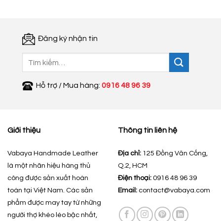
200.000 ₫.
Đăng ký nhận tin
Tìm
kiếm:
Hỗ trợ / Mua hàng:
0916 48 96 39
Giới thiệu
Thông tin liên hệ
Vabaya Handmade Leather
Địa chỉ:
125 Đồng Văn Cống,
là một nhãn hiệu hàng thủ
Q.2, HCM
công được sản xuất hoàn
Điện thoại:
0916 48 96 39
toàn tại Việt Nam. Các sản
Email:
contact@vabaya.com
phẩm được may tay từ những
người thợ khéo léo bậc nhất,