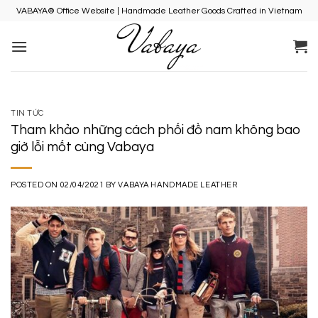
Skip
VABAYA® Office Website | Handmade Leather Goods Crafted in Vietnam
to
content
TIN TỨC
Tham khảo những cách phối đồ nam không bao
giờ lỗi mốt cùng Vabaya
POSTED ON
02/04/2021
BY
VABAYA HANDMADE LEATHER