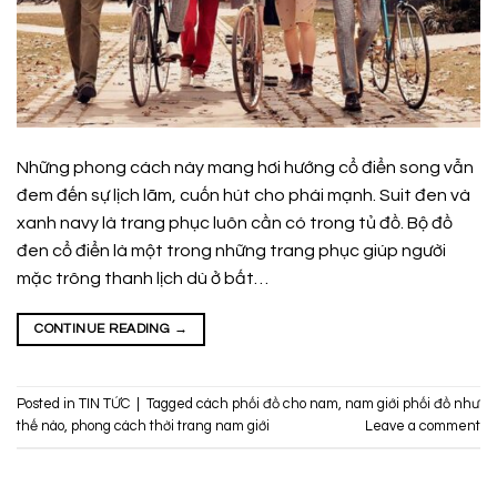
Những phong cách này mang hơi hướng cổ điển song vẫn
đem đến sự lịch lãm, cuốn hút cho phái mạnh. Suit đen và
xanh navy là trang phục luôn cần có trong tủ đồ. Bộ đồ
đen cổ điển là một trong những trang phục giúp người
mặc trông thanh lịch dù ở bất…
CONTINUE READING
→
Posted in
TIN TỨC
|
Tagged
cách phối đồ cho nam
,
nam giới phối đồ như
thế nào
,
phong cách thời trang nam giới
Leave a comment