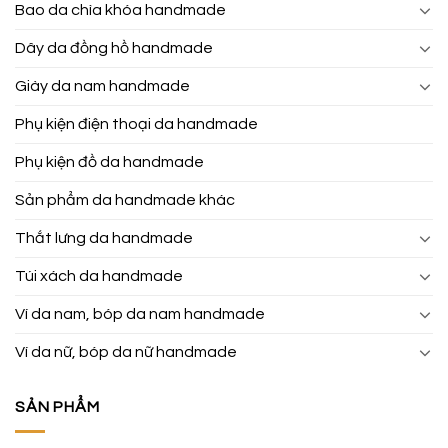
Bao da chìa khóa handmade
Dây da đồng hồ handmade
Giày da nam handmade
Phụ kiện điện thoại da handmade
Phụ kiện đồ da handmade
Sản phẩm da handmade khác
Thắt lưng da handmade
Túi xách da handmade
Ví da nam, bóp da nam handmade
Ví da nữ, bóp da nữ handmade
SẢN PHẨM