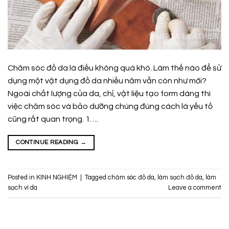
Chăm sóc đồ da là điều không quá khó. Làm thế nào để sử
dụng một vật dụng đồ da nhiều năm vẫn còn như mới?
Ngoài chất lượng của da, chỉ, vật liệu tạo form dáng thì
việc chăm sóc và bảo dưỡng chúng đúng cách là yếu tố
cũng rất quan trọng. 1….
CONTINUE READING
→
Posted in
KINH NGHIỆM
|
Tagged
chăm sóc đồ da
,
làm sạch đồ da
,
làm
sạch ví da
Leave a comment