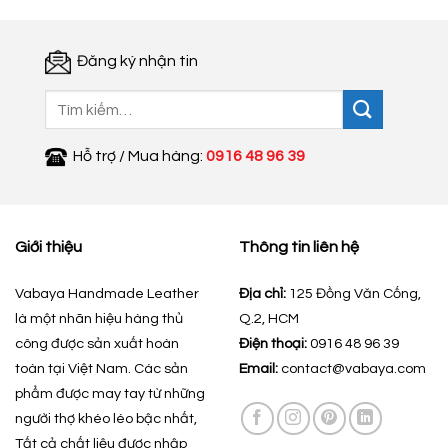
Đăng ký nhận tin
Tìm
kiếm:
Hỗ trợ / Mua hàng:
0916 48 96 39
Giới thiệu
Thông tin liên hệ
Vabaya Handmade Leather
Địa chỉ:
125 Đồng Văn Cống,
là một nhãn hiệu hàng thủ
Q.2, HCM
công được sản xuất hoàn
Điện thoại:
0916 48 96 39
toàn tại Việt Nam. Các sản
Email:
contact@vabaya.com
phẩm được may tay từ những
người thợ khéo léo bậc nhất,
Tất cả chất liệu được nhập