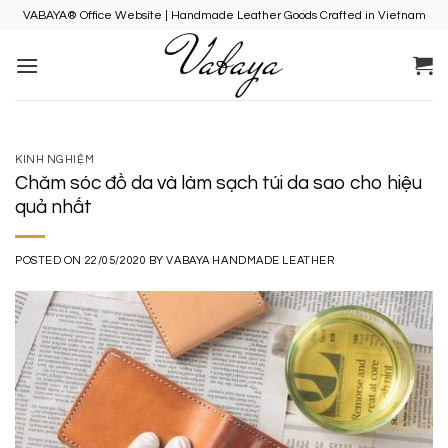
Skip
VABAYA® Office Website | Handmade Leather Goods Crafted in Vietnam
to
content
KINH NGHIỆM
Chăm sóc đồ da và làm sạch túi da sao cho hiệu
quả nhất
POSTED ON
22/05/2020
BY
VABAYA HANDMADE LEATHER