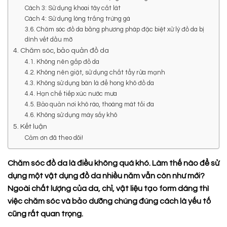
Cách 3: Sử dụng khoai tây cắt lát
Cách 4: Sử dụng lòng trắng trứng gà
3.6. Chăm sóc đồ da bằng phương pháp đặc biệt xử lý đồ da bị
dính vết dầu mỡ
4. Chăm sóc, bảo quản đồ da
4.1. Không nên gấp đồ da
4.2. Không nên giặt, sử dụng chất tẩy rửa mạnh
4.3. Không sử dụng bàn là để hong khô đồ da
4.4. Hạn chế tiếp xúc nước mưa
4.5. Bảo quản nơi khô ráo, thoáng mát tối đa
4.6. Không sử dụng máy sấy khô
5. Kết luận
Cảm ơn đã theo dõi!
Chăm sóc đồ da là điều không quá khó. Làm thế nào để sử
dụng một vật dụng đồ da nhiều năm vẫn còn như mới?
Ngoài chất lượng của da, chỉ, vật liệu tạo form dáng thì
việc chăm sóc và bảo dưỡng chúng đúng cách là yếu tố
cũng rất quan trọng.