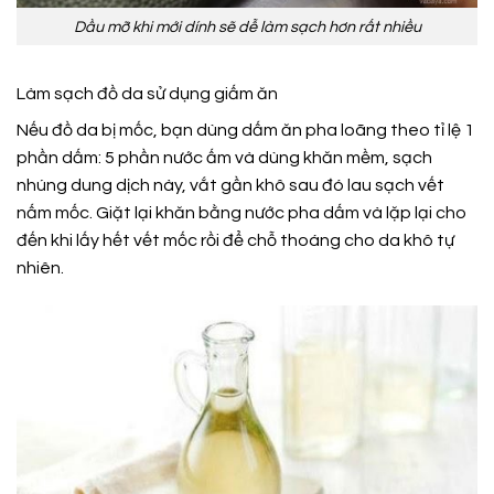
Dầu mỡ khi mới dính sẽ dễ làm sạch hơn rất nhiều
Làm sạch đồ da sử dụng giấm ăn
Nếu đồ da bị mốc, bạn dùng dấm ăn pha loãng theo tỉ lệ 1
phần dấm: 5 phần nước ấm và dùng khăn mềm, sạch
nhúng dung dịch này, vắt gần khô sau đó lau sạch vết
nấm mốc. Giặt lại khăn bằng nước pha dấm và lặp lại cho
đến khi lấy hết vết mốc rồi để chỗ thoáng cho da khô tự
nhiên.