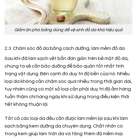
Giấm ăn pha loãng dùng để vệ sinh đồ da khá hiệu quả
2.3. Chăm sóc đồ da bằng cách dưỡng, làm mềm đồ da
Sau khi đã làm sạch vết bẩn đơn giản trên bề mặt đồ da,
chúng ta sẽ cần bảo dưỡng để bảo quản tốt nhất tình
trạng vật dụng. Bên cạnh đó duy trì độ bền của nó. Nhiều
loại da không cần chăm sóc quá nhiều trong thời gian dài,
tuy nhiên cũng có một số loại cần phải duy trì độ ẩm hàng
tuần thậm chí hàng ngày khi sử dụng trong điều kiện thời
tiết không thuận lợi.
Tất cả các loại da đều cần được làm mềm lại sau khi làm
sạch bằng kem dưỡng da chuyên dụng. Chất nhờn có
trong kem giúp làm trơn da và tăng thêm độ mềm mại.