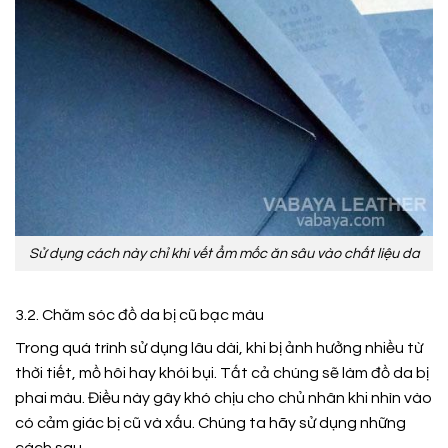
Sử dụng cách này chỉ khi vết ẩm mốc ăn sâu vào chất liệu da
3.2. Chăm sóc đồ da bị cũ bạc màu
Trong quá trình sử dụng lâu dài, khi bị ảnh hưởng nhiều từ
thời tiết, mồ hôi hay khói bụi. Tất cả chúng sẽ làm đồ da bị
phai màu. Điều này gây khó chịu cho chủ nhân khi nhìn vào
có cảm giác bị cũ và xấu. Chúng ta hãy sử dụng những
cách sau.