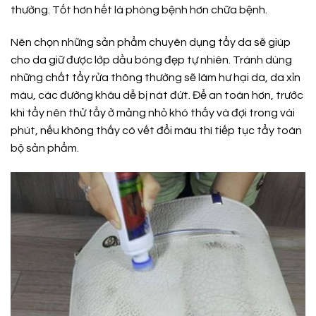
thường. Tốt hơn hết là phòng bệnh hơn chữa bệnh.
Nên chọn những sản phẩm chuyên dụng tẩy da sẽ giúp
cho da giữ được lớp dầu bóng đẹp tự nhiên. Tránh dùng
những chất tẩy rửa thông thường sẽ làm hư hại da, da xỉn
màu, các đường khâu dễ bị nát đứt. Để an toàn hơn, trước
khi tẩy nên thử tẩy ở mảng nhỏ khó thấy và đợi trong vài
phút, nếu không thấy có vết đổi màu thì tiếp tục tẩy toàn
bộ sản phẩm.