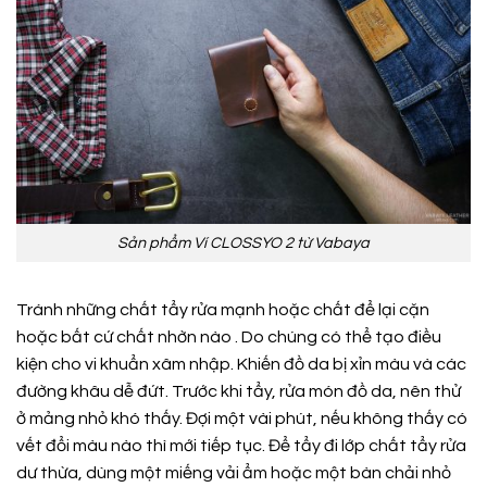
Sản phẩm Ví CLOSSYO 2 từ Vabaya
Tránh những chất tẩy rửa mạnh hoặc chất để lại cặn
hoặc bất cứ chất nhờn nào . Do chúng có thể tạo điều
kiện cho vi khuẩn xâm nhập. Khiến đồ da bị xỉn màu và các
đường khâu dễ đứt. Trước khi tẩy, rửa món đồ da, nên thử
ở mảng nhỏ khó thấy. Đợi một vài phút, nếu không thấy có
vết đổi màu nào thì mới tiếp tục. Để tẩy đi lớp chất tẩy rửa
dư thừa, dùng một miếng vải ẩm hoặc một bàn chải nhỏ