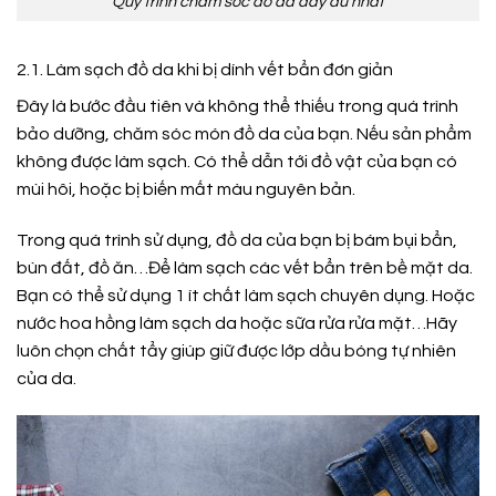
Quy trình chăm sóc đồ da đầy đủ nhất
2.1. Làm sạch đồ da khi bị dính vết bẩn đơn giản
Đây là bước đầu tiên và không thể thiếu trong quá trình
bảo dưỡng, chăm sóc món đồ da của bạn. Nếu sản phẩm
không được làm sạch. Có thể dẫn tới đồ vật của bạn có
mùi hôi, hoặc bị biến mất màu nguyên bản.
Trong quá trình sử dụng, đồ da của bạn bị bám bụi bẩn,
bùn đất, đồ ăn…Để làm sạch các vết bẩn trên bề mặt da.
Bạn có thể sử dụng 1 ít chất làm sạch chuyên dụng. Hoặc
nước hoa hồng làm sạch da hoặc sữa rửa rửa mặt…Hãy
luôn chọn chất tẩy giúp giữ được lớp dầu bóng tự nhiên
của da.