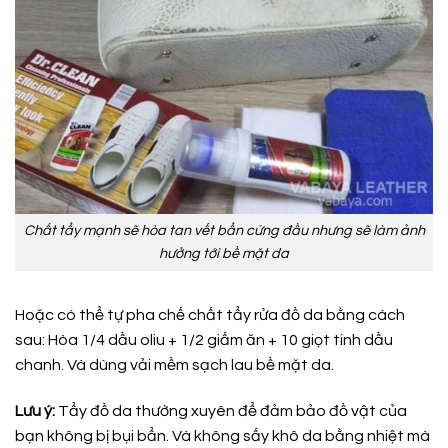
Chất tẩy mạnh sẽ hòa tan vết bẩn cứng đầu nhưng sẽ làm ảnh
hưởng tới bề mặt da
Hoặc có thể tự pha chế chất tẩy rửa đồ da bằng cách
sau: Hòa 1/4 dầu oliu + 1/2 giấm ăn + 10 giọt tinh dầu
chanh. Và dùng vải mềm sạch lau bề mặt da.
Lưu ý:
Tẩy đồ da thường xuyên để đảm bảo đồ vật của
bạn không bị bụi bẩn. Và không sấy khô da bằng nhiệt mà