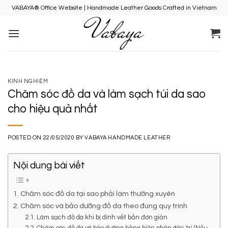
Skip
VABAYA® Office Website | Handmade Leather Goods Crafted in Vietnam
to
content
KINH NGHIỆM
Chăm sóc đồ da và làm sạch túi da sao
cho hiệu quả nhất
POSTED ON
22/05/2020
BY
VABAYA HANDMADE LEATHER
Nội dung bài viết
1. Chăm sóc đồ da tại sao phải làm thường xuyên
2. Chăm sóc và bảo dưỡng đồ da theo đúng quy trình
2.1. Làm sạch đồ da khi bị dính vết bẩn đơn giản
2.2. Chăm sóc đồ da và bảo dưỡng bằng biện pháp đặc trị (Nếu