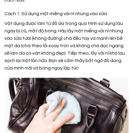
Cách 1: Sử dụng một miếng vải nỉ nhúng vào sữa
Vật dụng được làm từ đồ da trong quá trình sử dụng lâu
ngày bị cũ, mất độ bóng. Hãy lấy một miếng vải nỉ nhúng
vào sữa tươi (không đường) chà đều tay và mạnh lên bề
mặt da (chà theo lối xoay tròn và không chà dọc ngang
sẽ làm da có vân không đẹp). Tiếp theo, lấy vải nỉ khô lau
sạch lại một lần nữa. Bạn sẽ cảm thấy bất ngờ đồ dùng
của mình mới và bóng ngay lập tức