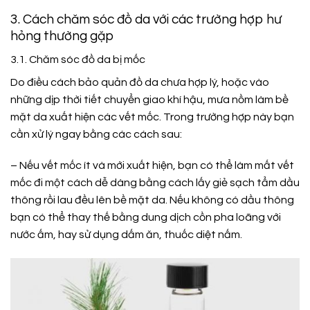
3. Cách chăm sóc đồ da với các trường hợp hư
hỏng thường gặp
3.1. Chăm sóc đồ da bị mốc
Do điều cách bảo quản đồ da chưa hợp lý, hoặc vào
những dịp thời tiết chuyển giao khí hậu, mưa nồm làm bề
mặt da xuất hiện các vết mốc. Trong trường hợp này bạn
cần xử lý ngay bằng các cách sau:
– Nếu vết mốc ít và mới xuất hiện, bạn có thể làm mất vết
mốc đi một cách dễ dàng bằng cách lấy giẻ sạch tẩm dầu
thông rồi lau đều lên bề mặt da. Nếu không có dầu thông
bạn có thể thay thế bằng dung dịch cồn pha loãng với
nước ấm, hay sử dụng dấm ăn, thuốc diệt nấm.