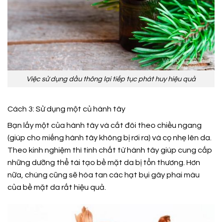
Việc sử dụng dầu thông lại tiếp tục phát huy hiệu quả
Cách 3: Sử dụng một củ hành tây
Bạn lấy một của hành tây và cắt đôi theo chiều ngang
(giúp cho miếng hành tây không bị rơi ra) và cọ nhẹ lên da.
Theo kinh nghiệm thì tinh chất từ hành tây giúp cung cấp
những dưỡng thể tái tạo bề mặt da bị tổn thương. Hơn
nữa, chúng cũng sẽ hòa tan các hạt bụi gây phai màu
của bề mặt da rất hiệu quả.