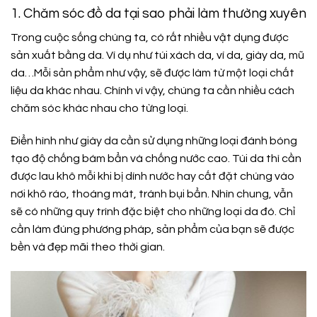
1. Chăm sóc đồ da tại sao phải làm thường xuyên
Trong cuộc sống chúng ta, có rất nhiều vật dụng được
sản xuất bằng da. Ví dụ như túi xách da, ví da, giày da, mũ
da…Mỗi sản phẩm như vậy, sẽ được làm từ một loại chất
liệu da khác nhau. Chính vì vậy, chúng ta cần nhiều cách
chăm sóc khác nhau cho từng loại.
Điển hình như giày da cần sử dụng những loại đánh bóng
tạo độ chống bám bẩn và chống nước cao. Túi da thì cần
được lau khô mỗi khi bị dính nước hay cất đặt chúng vào
nơi khô ráo, thoáng mát, tránh bụi bẩn. Nhìn chung, vẫn
sẽ có những quy trình đặc biệt cho những loại da đó. Chỉ
cần làm đúng phương pháp, sản phẩm của bạn sẽ được
bền và đẹp mãi theo thời gian.