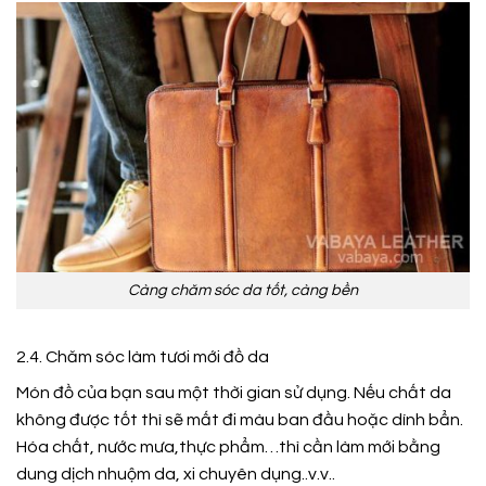
Càng chăm sóc da tốt, càng bền
2.4. Chăm sóc làm tươi mới đồ da
Món đồ của bạn sau một thời gian sử dụng. Nếu chất da
không được tốt thì sẽ mất đi màu ban đầu hoặc dính bẩn.
Hóa chất, nước mưa,thực phẩm…thì cần làm mới bằng
dung dịch nhuộm da, xi chuyên dụng..v.v..