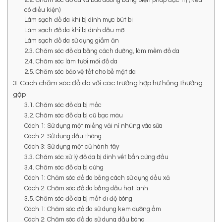
có điều kiện)
Làm sạch đồ da khi bị dính mực bút bi
Làm sạch đồ da khi bị dính dầu mỡ
Làm sạch đồ da sử dụng giấm ăn
2.3. Chăm sóc đồ da bằng cách dưỡng, làm mềm đồ da
2.4. Chăm sóc làm tươi mới đồ da
2.5. Chăm sóc bảo vệ tốt cho bề mặt da
3. Cách chăm sóc đồ da với các trường hợp hư hỏng thường
gặp
3.1. Chăm sóc đồ da bị mốc
3.2. Chăm sóc đồ da bị cũ bạc màu
Cách 1: Sử dụng một miếng vải nỉ nhúng vào sữa
Cách 2: Sử dụng dầu thông
Cách 3: Sử dụng một củ hành tây
3.3. Chăm sóc xử lý đồ da bị dính vết bẩn cứng đầu
3.4. Chăm sóc đồ da bị cứng
Cách 1: Chăm sóc đồ da bằng cách sử dụng dầu xả
Cách 2: Chăm sóc đồ da bằng dầu hạt lanh
3.5. Chăm sóc đồ da bị mất đi độ bóng
Cách 1: Chăm sóc đồ da sử dụng kem dưỡng ẩm
Cách 2: Chăm sóc đồ da sử dụng dầu bóng