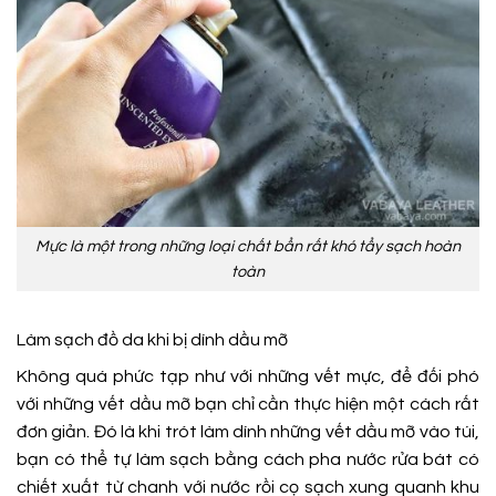
Mực là một trong những loại chất bẩn rất khó tẩy sạch hoàn
toàn
Làm sạch đồ da khi bị dính dầu mỡ
Không quá phức tạp như với những vết mực, để đối phó
với những vết dầu mỡ bạn chỉ cần thực hiện một cách rất
đơn giản. Đó là khi trót làm dính những vết dầu mỡ vào túi,
bạn có thể tự làm sạch bằng cách pha nước rửa bát có
chiết xuất từ chanh với nước rồi cọ sạch xung quanh khu