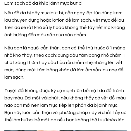
Làm sạch đồ da khi bị dính mực bút bi
Nếu đồ da bị dây mực bút bi, cần ngay lập tức dùng kem
lau chuyên dụng hoặc lotion để làm sạch. Vết mực để lâu
trên da sẽ rất khó xử lý hoặc không thể tẩy hết mà không
ảnh hưởng đến màu sắc của sản phẩm.
Nếu bạn là người cẩn thận, bạn có thể thử trước ở 1 mảng
nhỏ khó thấy, theo cách: dùng đầu tăm bông nhỏ chấm 1
chút xăng thơm hay dầu hỏa rồi chấm nhẹ nhàng lên vết
mực, dùng một tăm bông khác đã làm ẩm sẵn lau nhẹ để
làm sạch.
Tuyệt đối không được kỳ cọ mạnh lên bề mặt da để tránh
bay màu. Đợi một vài phút, nếu không thấy có vết đổi màu
nào bạn mới nên làm trực tiếp lên phần da bị dính mực.
Bạn hãy luôn cẩn thận với phương pháp này vì chất tẩy có
thể làm hư hại bề mặt da nếu bạn không thật sự khéo léo.