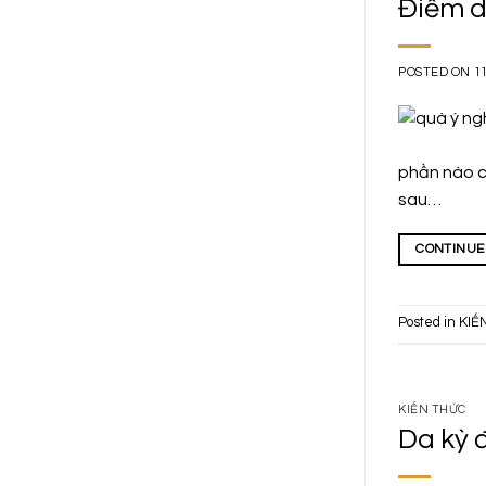
Điểm d
POSTED ON
1
phần nào c
sau…
CONTINUE
Posted in
KIẾ
KIẾN THỨC
Da kỳ 