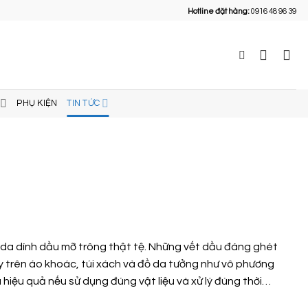
Hotline đặt hàng:
0916 48 96 39
PHỤ KIỆN
TIN TỨC
da dính dầu mỡ trông thật tệ. Những vết dầu đáng ghét
 trên áo khoác, túi xách và đồ da tưởng như vô phương
iệu quả nếu sử dụng đúng vật liệu và xử lý đúng thời…