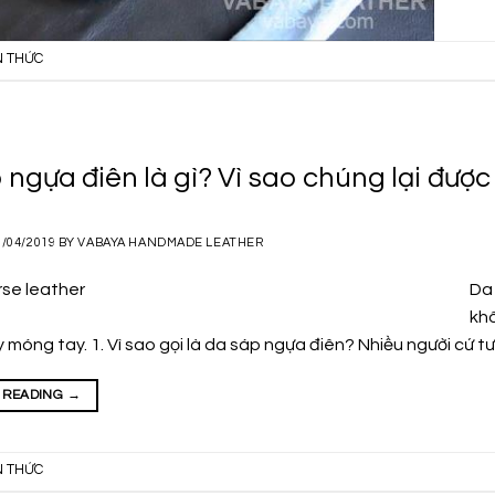
N THỨC
 ngựa điên là gì? Vì sao chúng lại đượ
1/04/2019
BY
VABAYA HANDMADE LEATHER
Da 
khô
 móng tay. 1. Vì sao gọi là da sáp ngựa điên? Nhiều người cứ t
 READING
→
N THỨC