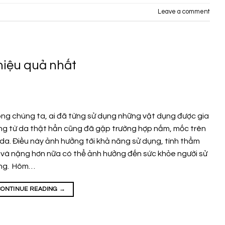
Leave a comment
hiệu quả nhất
ng chúng ta, ai đã từng sử dụng những vật dụng được gia
g từ da thật hẳn cũng đã gặp trường hợp nấm, mốc trên
da. Điều này ảnh hưởng tới khả năng sử dụng, tính thẩm
và nặng hơn nữa có thể ảnh hưởng đến sức khỏe người sử
ng. Hôm…
CONTINUE READING
→