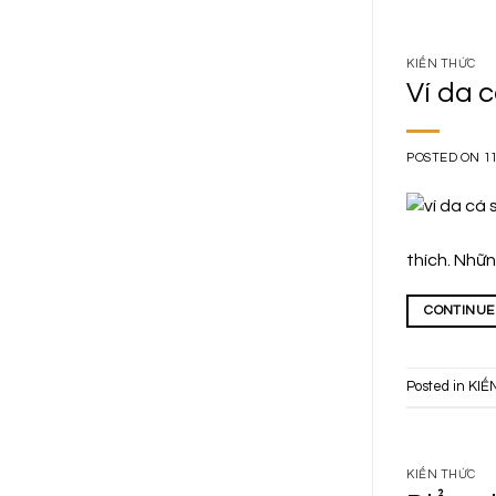
KIẾN THỨC
Ví da c
POSTED ON
1
thích. Nhữn
CONTINUE
Posted in
KIẾ
KIẾN THỨC