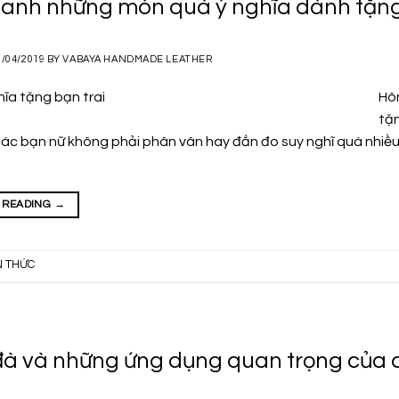
anh những món quà ý nghĩa dành tặng 
1/04/2019
BY
VABAYA HANDMADE LEATHER
Hô
tặn
ác bạn nữ không phải phân vân hay đắn đo suy nghĩ quá nhiều k
 READING
→
N THỨC
đà và những ứng dụng quan trọng của c