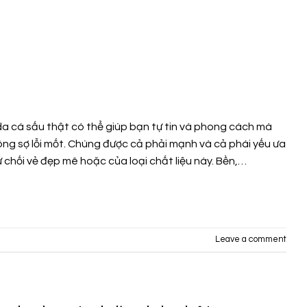
da cá sấu thật có thể giúp bạn tự tin và phong cách mà
ng sợ lỗi mốt. Chúng được cả phải mạnh và cả phái yếu ưa
 chối vẻ đẹp mê hoặc của loại chất liệu này. Bền,…
Leave a comment