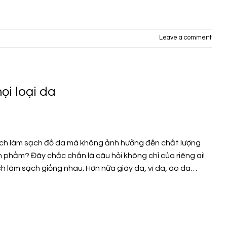
Leave a comment
i loại da
ch làm sạch đồ da mà không ảnh hưởng đến chất lượng
 phẩm? Đây chắc chắn là câu hỏi không chỉ của riêng ai!
h làm sạch giống nhau. Hơn nữa giày da, ví da, áo da…