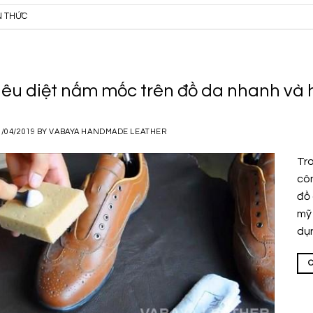
N THỨC
iêu diệt nấm mốc trên đồ da nhanh và 
2/04/2019
BY
VABAYA HANDMADE LEATHER
Tro
côn
đồ 
mỹ 
dụ