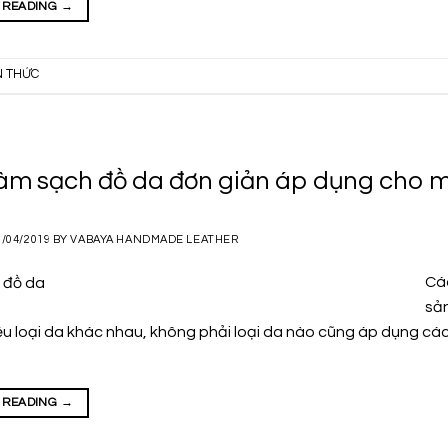
 READING
→
N THỨC
àm sạch đồ da đơn giản áp dụng cho mọ
2/04/2019
BY
VABAYA HANDMADE LEATHER
Cá
sản
ều loại da khác nhau, không phải loại da nào cũng áp dụng các
 READING
→