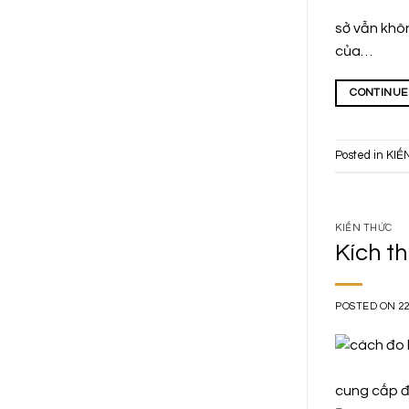
sở vẫn khôn
của…
CONTINUE
Posted in
KIẾ
KIẾN THỨC
Kích t
POSTED ON
2
cung cấp đ