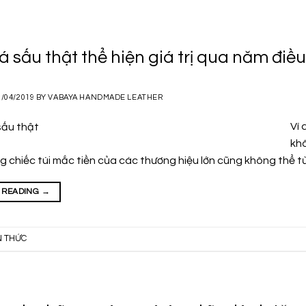
á sấu thật thể hiện giá trị qua năm điều
1/04/2019
BY
VABAYA HANDMADE LEATHER
Ví 
khô
g chiếc túi mắc tiền của các thương hiệu lớn cũng không thể từ
 READING
→
N THỨC