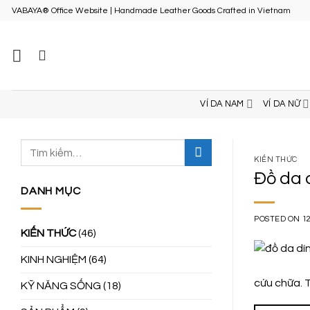
Skip
VABAYA® Office Website | Handmade Leather Goods Crafted in Vietnam
to
content
VÍ DA NAM
VÍ DA NỮ
KIẾN THỨC
Đồ da 
DANH MỤC
POSTED ON
1
KIẾN THỨC
(46)
KINH NGHIỆM
(64)
cứu chữa. 
KỸ NĂNG SỐNG
(18)