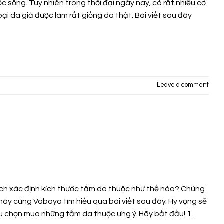
c sống. Tuy nhiên trong thời đại ngày nay, có rất nhiều cơ
i da giả được làm rất giống da thật. Bài viết sau đây
Leave a comment
h xác định kích thước tấm da thuộc như thế nào? Chúng
hãy cùng Vabaya tìm hiểu qua bài viết sau đây. Hy vọng sẽ
 chọn mua những tấm da thuộc ưng ý. Hãy bắt đầu! 1.