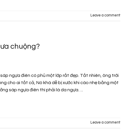
Leave a comment
c ưa chuộng?
sáp ngựa điên có phủ một lớp rất đẹp. Tất nhiên, ông trời
ng cho ai tất cả, Nó khá dễ bị xước khi cào nhẹ bằng một
ưởng sáp ngựa điên thì phải là da ngựa….
Leave a comment