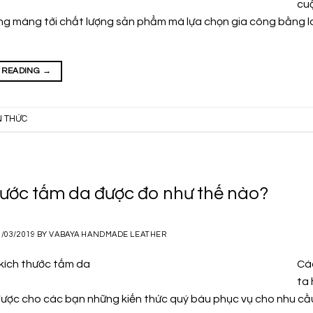
cuộ
g màng tới chất lượng sản phẩm mà lựa chọn gia công bằng loạ
 READING
→
N THỨC
hước tấm da được đo như thế nào?
2/03/2019
BY
VABAYA HANDMADE LEATHER
Các
ta 
ược cho các bạn những kiến thức quý báu phục vụ cho nhu cầu