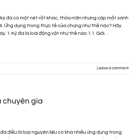
kỳ đà có một nét rất khác, thỏa mãn nhưng cặp mắt sành
i. Ứng dụng trong thực tế của chúng như thế nào? Hãy
y. 1. Kỳ đà là loài động vật như thế nào 1.1. Giới…
Leave a comment
a chuyên gia
đà điểu là loại nguyên liệu có khá nhiều ứng dụng trong