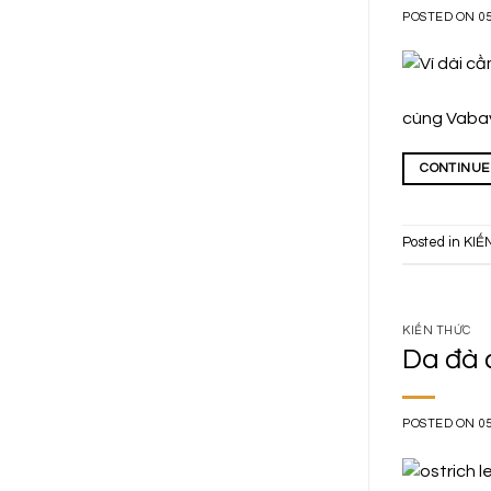
POSTED ON
0
cùng Vabaya
CONTINUE
Posted in
KIẾ
KIẾN THỨC
Da đà 
POSTED ON
0