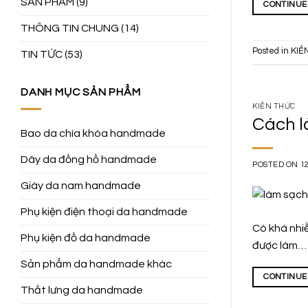
SẢN PHẨM
(9)
CONTINUE
THÔNG TIN CHUNG
(14)
Posted in
KIẾ
TIN TỨC
(53)
DANH MỤC SẢN PHẨM
KIẾN THỨC
Cách l
Bao da chìa khóa handmade
Dây da đồng hồ handmade
POSTED ON
1
Giày da nam handmade
Phụ kiện điện thoại da handmade
Có khá nhi
Phụ kiện đồ da handmade
được làm…
Sản phẩm da handmade khác
CONTINUE
Thắt lưng da handmade