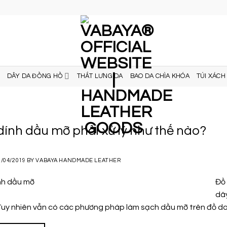
DÂY DA ĐỒNG HỒ
THẮT LƯNG DA
BAO DA CHÌA KHÓA
TÚI XÁCH
dính dầu mỡ phải xử lý như thế nào?
2/04/2019
BY
VABAYA HANDMADE LEATHER
Đồ 
dây
Tuy nhiên vẫn có các phương pháp làm sạch dầu mỡ trên đồ da h