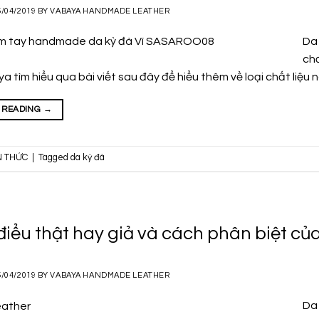
5/04/2019
BY
VABAYA HANDMADE LEATHER
Da 
chơ
 tìm hiểu qua bài viết sau đây để hiểu thêm về loại chất liệu nà
 READING
→
N THỨC
|
Tagged
da kỳ đà
điểu thật hay giả và cách phân biệt củ
5/04/2019
BY
VABAYA HANDMADE LEATHER
Da 